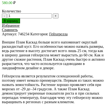
580.00
₽
Количество
В корзину
Избранное
Сравнить
Артикул:
746234
Категория:
Гейхерелла
Внешне Плам Каскад больше всего напоминает округлый
раскидистый куст. Его особенностью можно назвать размеры,
ведь растение в высоту достигает всего лишь 25 см, тогда как
в ширину данная гейхерелла может вырастать до 60 см. Как и
другие схожие растения, Плам Каскад очень быстро и активно
разрастается, что часто используется садоводами в
ландшафтном дизайне и декоре.
Гейхерелла является результатом селекционной работы,
поэтому имеет немало преимуществ. Первым из таких можно
назвать зимостойкость. Растение хорошо проявляет себя при
морозах от -29 до -34 градусов. А также Плам Каскад
демонстрирует уверенные показатели роста и при сильных
перепадах температур, благодаря чему эту гейхереллу можно
выращивать в регионах с разным климатом.