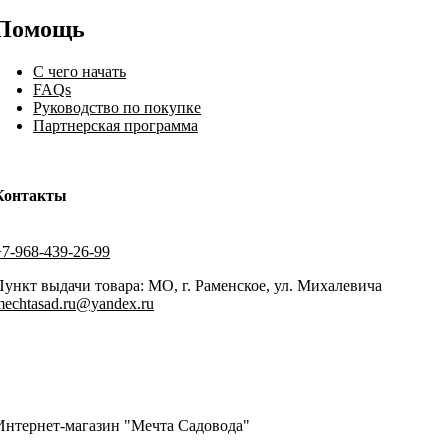
Помощь
С чего начать
FAQs
Руководство по покупке
Партнерская программа
Контакты
+7-968-439-26-99
Пункт выдачи товара: МО, г. Раменское, ул. Михалевича
mechtasad.ru@yandex.ru
Интернет-магазин "Мечта Садовода"