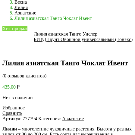
Весна
Лилия
Азиатские
Лилия азиатская Танго Чоклат Ивент
Хит продаж
Лилия азиатская Танго Уислер
БИУД Грунт Овощной универсальный (Тонэкс)
Лилия азиатская Танго Чоклат Ивент
(
0
отзывов клиентов)
435.00
₽
Нет в наличии
Избранное
Сравнить
Артикул:
777794
Категория:
Азиатские
Лилии
– многолетние луковичные растения. Высота у разных
видов от 30 до 200 см. Есть сорта для выращивания в