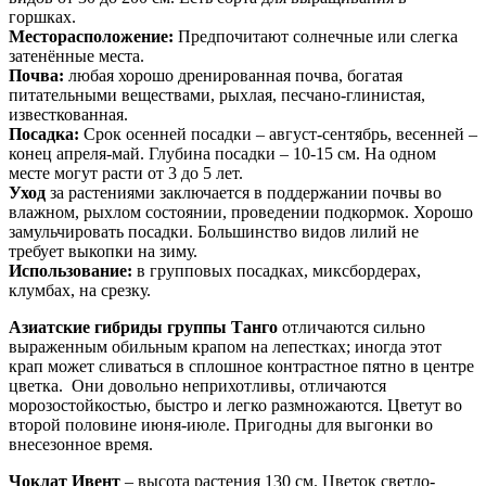
горшках.
Месторасположение:
Предпочитают солнечные или слегка
затенённые места.
Почва:
любая хорошо дренированная почва, богатая
питательными веществами, рыхлая, песчано-глинистая,
известкованная.
Посадка:
Срок осенней посадки – август-сентябрь, весенней –
конец апреля-май. Глубина посадки – 10-15 см. На одном
месте могут расти от 3 до 5 лет.
Уход
за растениями заключается в поддержании почвы во
влажном, рыхлом состоянии, проведении подкормок. Хорошо
замульчировать посадки. Большинство видов лилий не
требует выкопки на зиму.
Использование:
в групповых посадках, миксбордерах,
клумбах, на срезку.
Азиатские гибриды группы Т
анго
отличаются сильно
выраженным обильным крапом на лепестках; иногда этот
крап может сливаться в сплошное контрастное пятно в центре
цветка. Они довольно неприхотливы, отличаются
морозостойкостью, быстро и легко размножаются. Цветут во
второй половине июня-июле. Пригодны для выгонки во
внесезонное время.
Чоклат Ивент
– высота растения 130 см. Цветок светло-