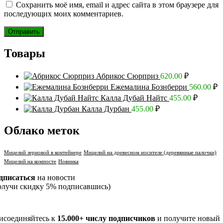
Сохранить моё имя, email и адрес сайта в этом браузере для
последующих моих комментариев.
Товары
Абрикос Сюрприз
620.00
₽
Ежемалина Бознберри
560.00
₽
Калла Дубай Найтс
455.00
₽
Калла Дурбан
455.00
₽
Облако меток
Мицелий зерновой в контейнере
Мицелий на древесном носителе (деревянные палочки)
Мицелий на компосте
Новинка
дписаться
на новости
олучи скидку 5% подписавшись)
исоединяйтесь к
15.000+ числу подписчиков
и получите новый