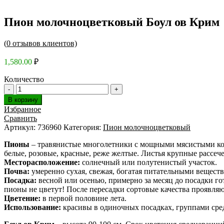
Пион молочноцветковый Боул ов Крим
(
0
отзывов клиентов)
1,580.00
₽
Количество
В корзину
Избранное
Сравнить
Артикул:
736960
Категория:
Пион молочноцветковый
Пионы
– травянистые многолетники с мощными мясистыми кор
белые, розовые, красные, реже желтые. Листья крупные рассеч
Месторасположение:
солнечный или полутенистый участок.
Почва:
умеренно сухая, свежая, богатая питательными вещест
Посадка:
весной или осенью, примерно за месяц до посадки го
пионы не цветут! После пересадки сортовые качества проявляют
Цветение:
в первой половине лета.
Использование:
красивы в одиночных посадках, группами сред