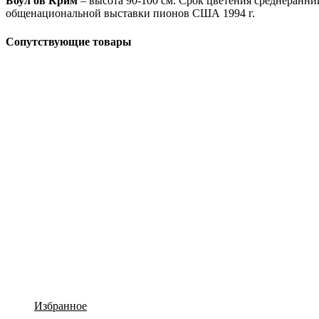
Боул ов Крим
– высота 90-100 см. Срок цветения среднеранни
общенациональной выставки пионов США 1994 г.
Сопутствующие товары
Избранное