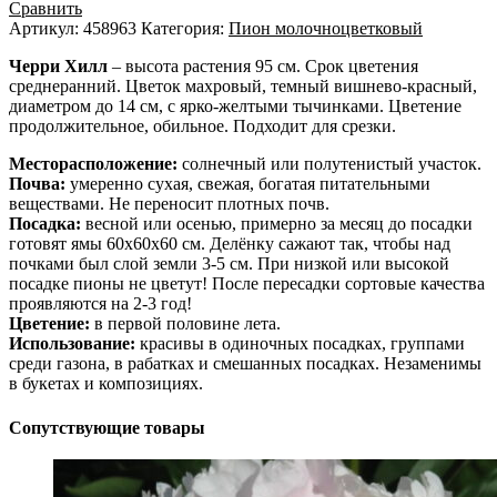
Сравнить
Артикул:
458963
Категория:
Пион молочноцветковый
Черри Хилл
– высота растения 95 см. Срок цветения
среднеранний. Цветок махровый, темный вишнево-красный,
диаметром до 14 см, с ярко-желтыми тычинками. Цветение
продолжительное, обильное. Подходит для срезки.
Месторасположение:
солнечный или полутенистый участок.
Почва:
умеренно сухая, свежая, богатая питательными
веществами. Не переносит плотных почв.
Посадка:
весной или осенью, примерно за месяц до посадки
готовят ямы 60х60х60 см. Делёнку сажают так, чтобы над
почками был слой земли 3-5 см. При низкой или высокой
посадке пионы не цветут! После пересадки сортовые качества
проявляются на 2-3 год!
Цветение:
в первой половине лета.
Использование:
красивы в одиночных посадках, группами
среди газона, в рабатках и смешанных посадках. Незаменимы
в букетах и композициях.
Сопутствующие товары