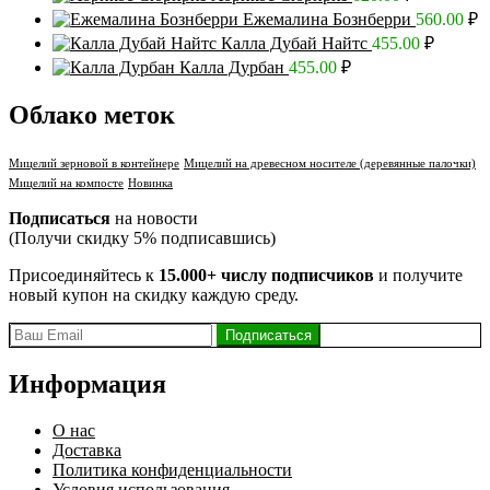
Ежемалина Бознберри
560.00
₽
Калла Дубай Найтс
455.00
₽
Калла Дурбан
455.00
₽
Облако меток
Мицелий зерновой в контейнере
Мицелий на древесном носителе (деревянные палочки)
Мицелий на компосте
Новинка
Подписаться
на новости
(Получи скидку 5% подписавшись)
Присоединяйтесь к
15.000+ числу подписчиков
и получите
новый купон на скидку каждую среду.
Информация
О нас
Доставка
Политика конфиденциальности
Условия использования