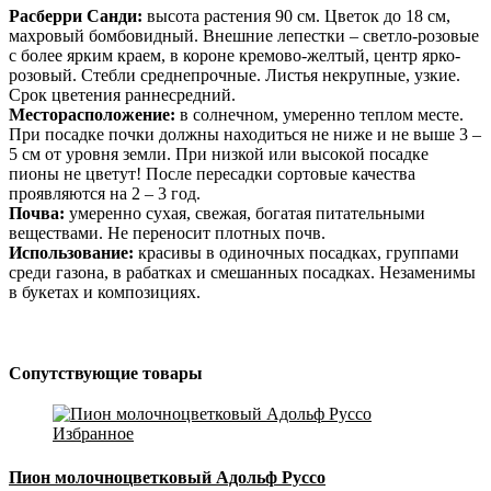
Расберри Санди:
высота растения 90 см. Цветок до 18 см,
махровый бомбовидный. Внешние лепестки – светло-розовые
с более ярким краем, в короне кремово-желтый, центр ярко-
розовый. Стебли среднепрочные. Листья некрупные, узкие.
Срок цветения раннесредний.
Месторасположение:
в солнечном, умеренно теплом месте.
При посадке почки должны находиться не ниже и не выше 3 –
5 см от уровня земли. При низкой или высокой посадке
пионы не цветут! После пересадки сортовые качества
проявляются на 2 – 3 год.
Почва:
умеренно сухая, свежая, богатая питательными
веществами. Не переносит плотных почв.
Использование:
красивы в одиночных посадках, группами
среди газона, в рабатках и смешанных посадках. Незаменимы
в букетах и композициях.
Сопутствующие товары
Избранное
Пион молочноцветковый Адольф Руссо