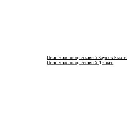
Пион молочноцветковый Боул ов Бьюти
Пион молочноцветковый Джокер