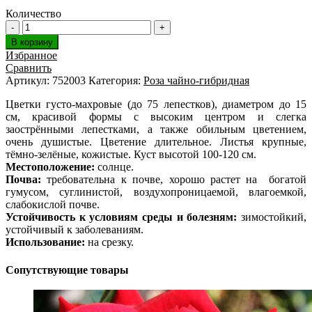
Количество
В корзину
Избранное
Сравнить
Артикул:
752003
Категория:
Роза чайно-гибридная
Цветки густо-махровые (до 75 лепестков), диаметром до 15
см, красивой формы с высоким центром и слегка
заострёнными лепестками, а также обильным цветением,
очень душистые. Цветение длительное. Листья крупные,
тёмно-зелёные, кожистые. Куст высотой 100-120 см.
Местоположение:
солнце.
Почва:
требовательна к почве, хорошо растет на богатой
гумусом, суглинистой, воздухопроницаемой, влагоемкой,
слабокислой почве.
Устойчивость к условиям среды и болезням:
зимостойкий,
устойчивый к заболеваниям.
Использование:
на срезку.
Сопутствующие товары