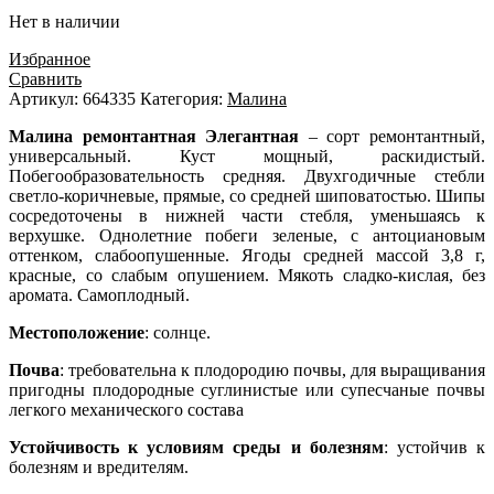
Нет в наличии
Избранное
Сравнить
Артикул:
664335
Категория:
Малина
Малина ремонтантная Элегантная
– сорт ремонтантный,
универсальный. Куст мощный, раскидистый.
Побегообразовательность средняя. Двухгодичные стебли
светло-коричневые, прямые, со средней шиповатостью. Шипы
сосредоточены в нижней части стебля, уменьшаясь к
верхушке. Однолетние побеги зеленые, с антоциановым
оттенком, слабоопушенные. Ягоды средней массой 3,8 г,
красные, со слабым опушением. Мякоть сладко-кислая, без
аромата. Самоплодный.
Местоположение
: солнце.
Почва
: требовательна к плодородию почвы, для выращивания
пригодны плодородные суглинистые или супесчаные почвы
легкого механического состава
Устойчивость к условиям среды и болезням
: устойчив к
болезням и вредителям.